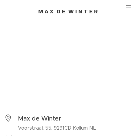
M A X D E W I N T E R
Max de Winter
Voorstraat 55, 9291CD Kollum NL